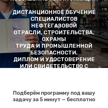
ДИСТАНЦИОННОЕ ОБУЧЕНИЕ
СПЕЦИАЛИСТОВ
НЕФТЕГАЗОВОЙ
ОТРАСЛИ, СТРОИТЕЛЬСТВА,
ОХРАНЫ
ТРУДА И ПРОМЫШЛЕННОЙ
БЕЗОПАСНОСТИ.
ДИПЛОМ И УДОСТОВЕРЕНИЕ
ИЛИ СВИДЕТЕЛЬСТВО С
ВНЕСЕНИЕМ В ФИС ФРДО
✓ 260+ программ по стандартам 2026 года
Подберём программу под вашу
✓ Документ вносится в ФИС ФРДО — проверяется на
сайте Рособрнадзора
задачу за 5 минут — бесплатно
✓ Рассрочка 0% от 990 ₽/мес — без банка и переплат
✓ Зачисление за 1 день, обучение без отрыва от работы